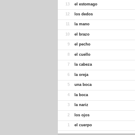
13
el estomago
12
los dedos
11
la mano
10
el brazo
9
el pecho
8
el cuello
7
la cabeza
6
la oreja
5
una boca
4
la boca
3
la nariz
2
los ojos
1
el cuerpo