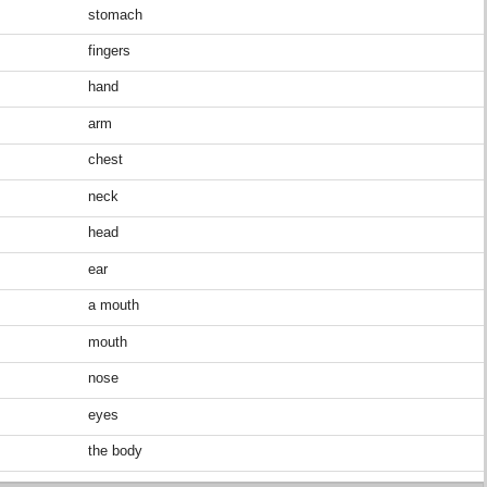
stomach
fingers
hand
arm
chest
neck
head
ear
a mouth
mouth
nose
eyes
the body