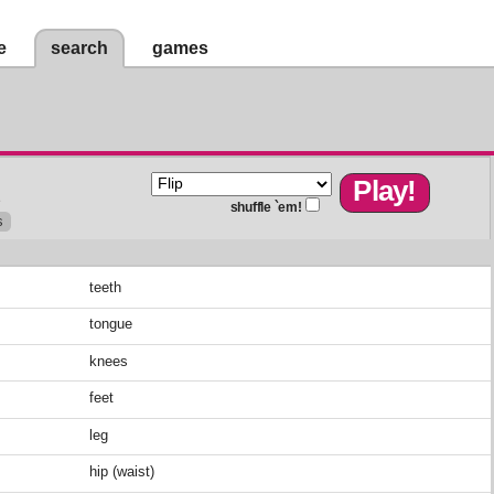
e
search
games
e
shuffle `em!
s
teeth
tongue
knees
feet
leg
hip (waist)