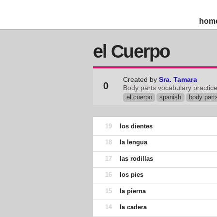
hom
el Cuerpo
Created by
Sra. Tamara
0
Body parts vocabulary practic
el cuerpo
spanish
body part
19
los dientes
18
la lengua
17
las rodillas
16
los pies
15
la pierna
14
la cadera