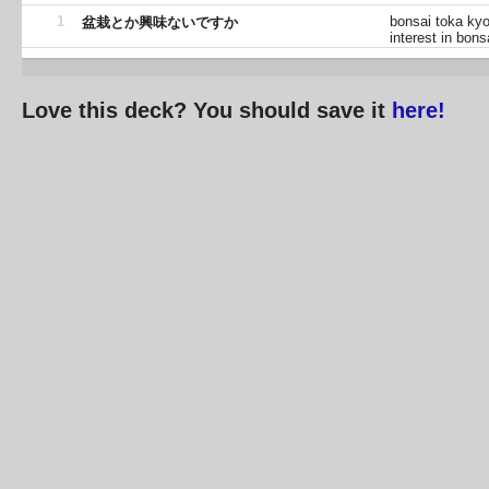
1
bonsai toka ky
盆栽とか興味ないですか
interest in bons
Love this deck? You should save it
here!