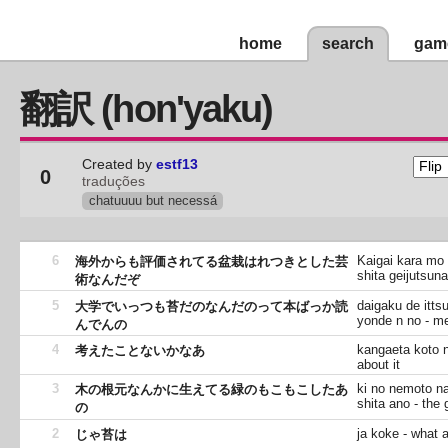
home
search
gam
翻訳 (hon'yaku)
Created by
estf13
0
traduções
chatuuuu but necessá
6
Kaigai kara mo 
海外からも評価されてる盆栽はれつきとした芸
shita geijutsuna
術なんだぞ
5
daigaku de itt
大学でいっつも苔だのなんだのって本ばっか読
yonde n no - me
んでんの
4
kangaeta koto n
考えたことないかなあ
about it
3
ki no nemoto n
木の根元なんかに生えてる緑のもこもこしたあ
shita ano - the 
の
2
ja koke - what
じゃ苔は