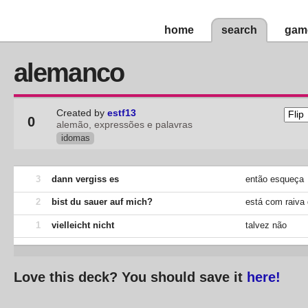
home
search
gam
alemanco
Created by
estf13
0
alemão, expressões e palavras
idomas
3
dann vergiss es
então esqueça
2
bist du sauer auf mich?
está com raiva
1
vielleicht nicht
talvez não
Love this deck? You should save it
here!