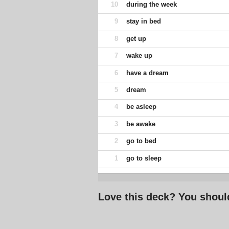
10
during the week
9
stay in bed
8
get up
7
wake up
6
have a dream
5
dream
4
be asleep
3
be awake
2
go to bed
1
go to sleep
Love this deck? You shoul