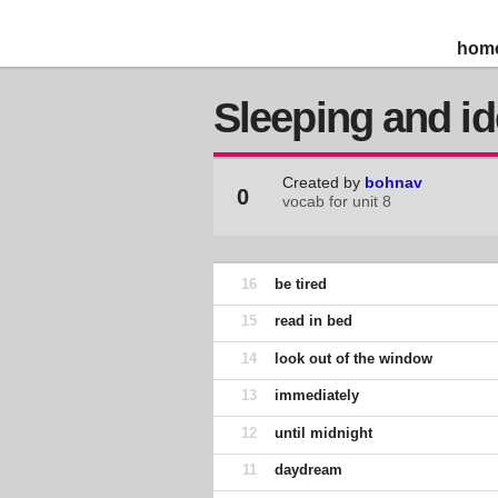
hom
Sleeping and i
Created by
bohnav
0
vocab for unit 8
16
be tired
15
read in bed
14
look out of the window
13
immediately
12
until midnight
11
daydream