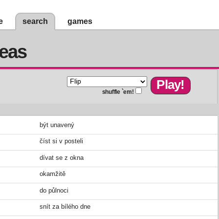
e
search
games
deas
shuffle `em!
být unavený
číst si v posteli
dívat se z okna
okamžitě
do půlnoci
snít za bílého dne