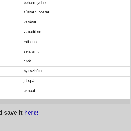
během týdne
zůstat v posteli
vstávat
vzbudit se
mít sen
sen, snít
spát
být vzhůru
jít spát
usnout
d save it
here!