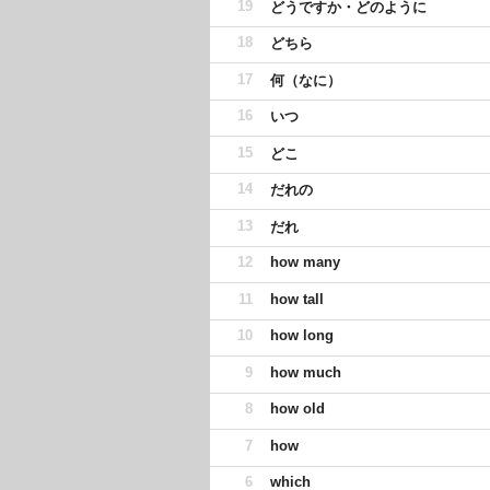
19
どうですか・どのように
18
どちら
17
何（なに）
16
いつ
15
どこ
14
だれの
13
だれ
12
how many
11
how tall
10
how long
9
how much
8
how old
7
how
6
which