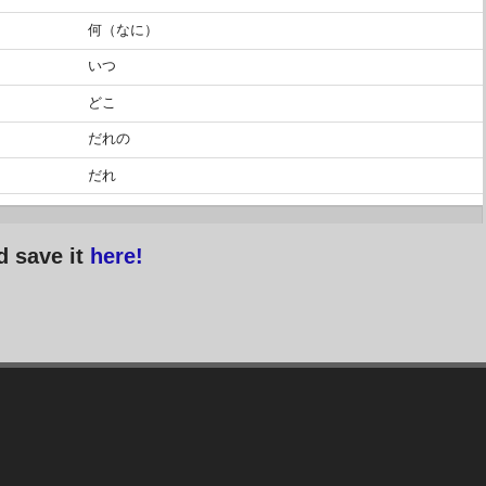
何（なに）
いつ
どこ
だれの
だれ
d save it
here!