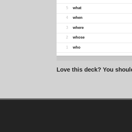
5
what
4
when
3
where
2
whose
1
who
Love this deck? You shoul