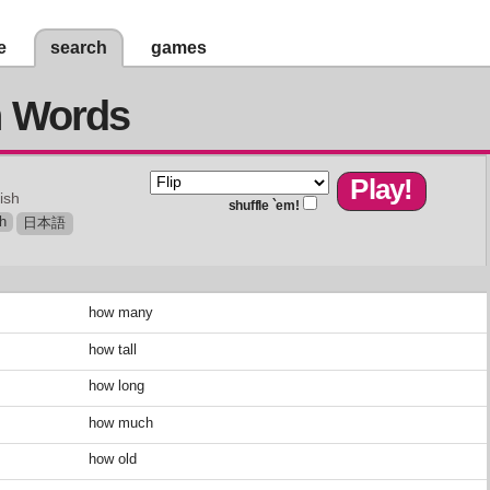
e
search
games
n Words
ish
shuffle `em!
h
日本語
how many
how tall
how long
how much
how old