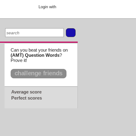
Login with
Can you beat your friends on
(AMT) Question Words
?
Prove it!
challenge friends
Average score
Perfect scores