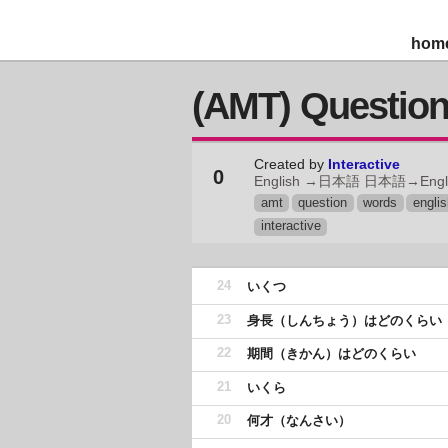
hom
(AMT) Questio
Created by
Interactive
0
English →日本語 日本語→Engl
amt
question
words
englis
interactive
24
いくつ
23
身長（しんちょう）はどのくらい
22
期間（きかん）はどのくらい
21
いくら
20
何才（なんさい）